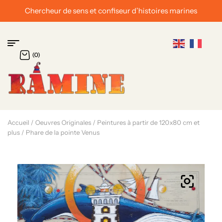
ur d’histoires marines
Chevalier de l’ordre du M
(0)
Accueil
/
Oeuvres Originales
/
Peintures à partir de 120x80 cm et
plus
/ Phare de la pointe Venus