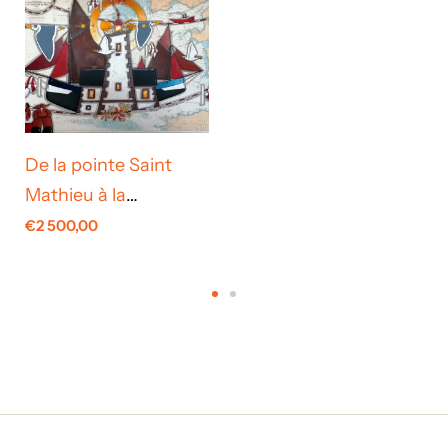
De la pointe Saint
Mathieu à la
Chaussée de Sein
€
2 500,00