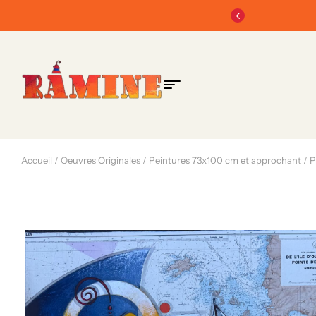
Chercheur de sens et co
Accueil
/
Oeuvres Originales
/
Peintures 73x100 cm et approchant
/ P