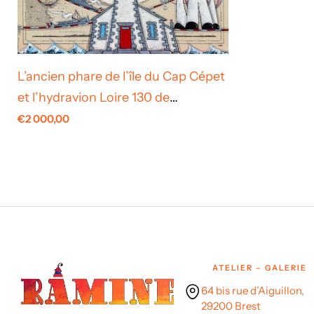
L’ancien phare de l’île du Cap Cépet
et l’hydravion Loire 130 de
l’Aéronavale
€
2 000,00
ATELIER – GALERIE
64 bis rue d’Aiguillon,
29200 Brest