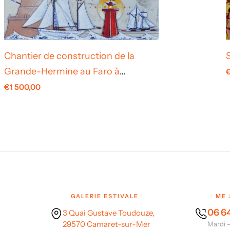
Chantier de construction de la
Grande-Hermine au Faro à
Marseille
€
1 500,00
GALERIE ESTIVALE
ME 
06 64
3 Quai Gustave Toudouze,
29570 Camaret-sur-Mer
Mardi -