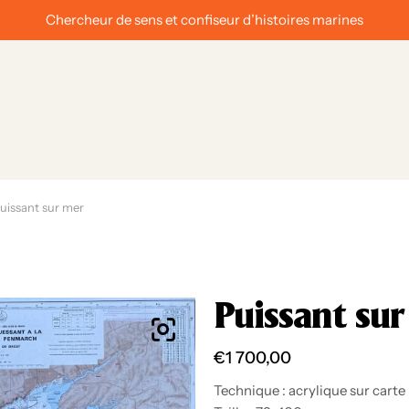
nfiseur d’histoires marines
uissant sur mer
Puissant su
€
1 700,00
Technique : acrylique sur carte