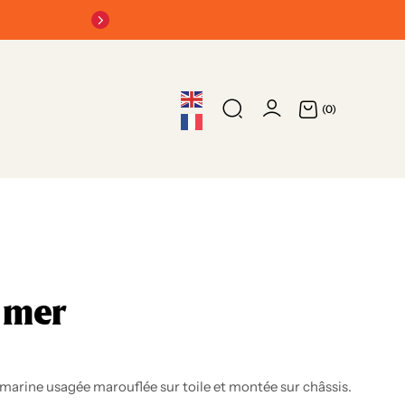
Chevalier de l’ordre du Mérite Maritime
(0)
r mer
 marine usagée marouflée sur toile et montée sur châssis.